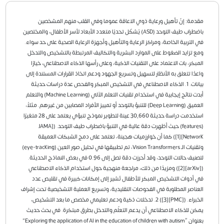
مقدمة: إنّ تأهيل ورعاية ذوي الاعاقة عموما وفي القلب منهم المشخصين
باضطراب طيف التوحد (ASD) يُشكّل تحديًا متعدد الأبعاد لأسر الأطفال، والمختصين
في التربية الخاصة، ومراكز الرعاية والتأهيل وأجهزة الرعاية الصحية على حد سواء.
ومع تزايد الضغوط على الموارد البشرية والتكاليف المرتبطة بالتشخيص والتدخل
المبكر، بات الاعتماد على التقنيات الذكية، وعلى رأسها الذكاء الاصطناعي، خيارًا
واعدًا تتعلق به الأنظار لتسهيل وتسريع الجهود ودعم اتخاذ القرارات المستندة إلى
بيانات. 1. الذكاء الاصطناعي في التشخيص المبكر والفحص عدة دراسات حديثة
أبدت نتائج إيجابية في استخدام تقنيات التعلم الآلي (Machine Learning) والتعلم
العميق (Deep Learning) للتنبؤ بالتوحد أو تمييز الأفراد المصابين من غيرهم. مثلاً،
استخدمت دراسة حديثة 30,660 عينة لتطوير نموذج تنبؤي يعتمد على 28 متغيرًا
(features) حيث أظهرت دقة عالية في التنبؤ باضطراب طيف التوحد. ([JAMA
Network][1]) كما أن خوارزميات هجينة، تعتمد على دمج الشبكات العميقة
وتقنيات الـ Vision Transformers، تم تطبيقها في تحليل صور العين (eye-tracking)
لتصنيف حالات التوحد، وقد أحرزت دقة تصل إلى 0.96 في بعض النماذج الحديثة.
([arXiv][2]) ومزيدًا من ذلك، مراجعة منهجية حول استخدام الذكاء الاصطناعي
في أدوات التشخيص المبكر للأطفال تُشير إلى إمكانات كبيرة في تقليص عدد
العناصر المطلوبة في الفحوصات التقليدية، وتسريع العملية التشخيصية تحت إشراف
الخبراء. ([PMC][3]) 2. تدخلات ذكية ودعم تعليمي مخصص ما بعد التشخيص،
يمكن للذكاء الاصطناعي أن يدعم التعلّم والتدخل بطرق مبتكرة. في بحث حديث
بعنوان “Exploring the application of AI in the education of children with autism”