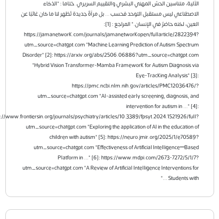
الآلية، متناسين الحسّ المهني البشري والتقييم السريري. ختاما : "الذكاء
الاصطناعي ليس مستقبل التوحد فحسب ... بل مرآةٌ جديدة تُظهر لنا ما كان غائبًا عن
العين، لكنه حاضرٌ في الإنسان." المراجع : [1]:
https://jamanetwork.com/journals/jamanetworkopen/fullarticle/2822394?
utm_source=chatgpt.com "Machine Learning Prediction of Autism Spectrum
Disorder" [2]: https://arxiv.org/abs/2506.06886?utm_source=chatgpt.com
"Hybrid Vision Transformer-Mamba Framework for Autism Diagnosis via
Eye-Tracking Analysis" [3]:
https://pmc.ncbi.nlm.nih.gov/articles/PMC12036476/?
utm_source=chatgpt.com "AI-assisted early screening, diagnosis, and
intervention for autism in ..." [4]:
https://www.frontiersin.org/journals/psychiatry/articles/10.3389/fpsyt.2024.1521926/full?
utm_source=chatgpt.com "Exploring the application of AI in the education of
children with autism" [5]: https://neuro.jmir.org/2025/1/e70589?
utm_source=chatgpt.com "Effectiveness of Artificial Intelligence–Based
Platform in ..." [6]: https://www.mdpi.com/2673-7272/5/1/7?
utm_source=chatgpt.com "A Review of Artificial Intelligence Interventions for
Students with ..."