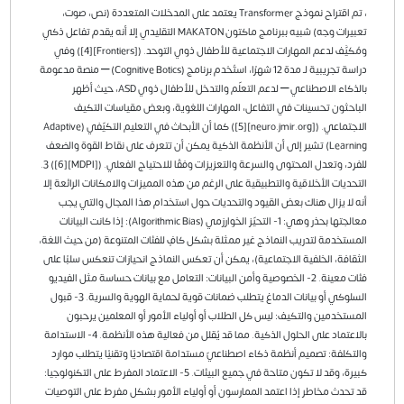
، تم اقتراح نموذج Transformer يعتمد على المدخلات المتعددة (نص، صوت،
تعبيرات وجه) شبيه ببرنامج ماكتون MAKATON التقليدي إلا أنه يقدم تفاعل ذكي
ومُكيَّف لدعم المهارات الاجتماعية للأطفال ذوي التوحد. ([Frontiers][4]) وفي
دراسة تجريبية لـ مدة 12 شهرًا، استُخدم برنامج (Cognitive Botics) – منصة مدعومة
بالذكاء الاصطناعي – لدعم التعلّم والتدخل للأطفال ذوي ASD، حيث أظهر
الباحثون تحسينات في التفاعل، المهارات اللغوية، وبعض مقياسات التكيف
الاجتماعي. ([neuro.jmir.org][5]) كما أن الأبحاث في التعليم التكيّفي (Adaptive
Learning) تشير إلى أن الأنظمة الذكية يمكن أن تتعرف على نقاط القوة والضعف
للفرد، وتعدل المحتوى والسرعة والتعزيزات وفقًا للاحتياج الفعلي. ([MDPI][6]) 3.
التحديات الأخلاقية والتطبيقية على الرغم من هذه المميزات والامكانات الرائعة إلا
أنه لا يزال هناك بعض القيود والتحديات حول استخدام هذا المجال والتي يجب
معالجتها بحذر وهي: 1- التحيّز الخوارزمي (Algorithmic Bias): إذا كانت البيانات
المستخدمة لتدريب النماذج غير ممثلة بشكل كافٍ للفئات المتنوعة (من حيث اللغة،
الثقافة، الخلفية الاجتماعية)، يمكن أن تعكس النماذج انحيازات تنعكس سلبًا على
فئات معينة. 2- الخصوصية وأمن البيانات: التعامل مع بيانات حساسة مثل الفيديو
السلوكي أو بيانات الدماغ يتطلب ضمانات قوية لحماية الهوية والسرية. 3- قبول
المستخدمين والتكيف: ليس كل الطلاب أو أولياء الأمور أو المعلمين يرحبون
بالاعتماد على الحلول الذكية. مما قد يُقلل من فعالية هذه الأنظمة. 4- الاستدامة
والتكلفة: تصميم أنظمة ذكاء اصطناعيّ مستدامة اقتصاديًا وتقنيًا يتطلب موارد
كبيرة، وقد لا تكون متاحة في جميع البيئات. 5- الاعتماد المفرط على التكنولوجيا:
قد تحدث مخاطر إذا اعتمد الممارسون أو أولياء الأمور بشكل مفرط على التوصيات