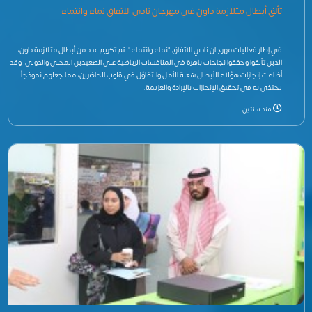
تألق أبطال متلازمة داون في مهرجان نادي الاتفاق نماء وانتماء
في إطار فعاليات مهرجان نادي الاتفاق "نماء وانتماء"، تم تكريم عدد من أبطال متلازمة داون،
الذين تألقوا وحققوا نجاحات باهرة في المنافسات الرياضية على الصعيدين المحلي والدولي. وقد
أضاءت إنجازات هؤلاء الأبطال شعلة الأمل والتفاؤل في قلوب الحاضرين، مما جعلهم نموذجاً
يحتذى به في تحقيق الإنجازات بالإرادة والعزيمة.
منذ سنتين